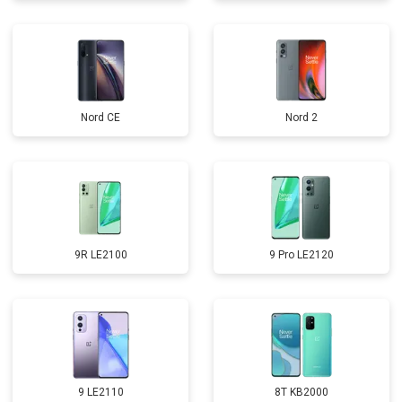
Nord CE
Nord 2
9R LE2100
9 Pro LE2120
9 LE2110
8T KB2000