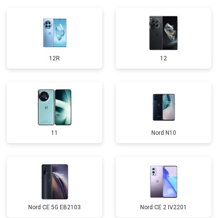
12R
12
11
Nord N10
Nord CE 5G EB2103
Nord CE 2 IV2201