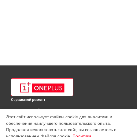
Сервисный ремонт
ВЫБЕРИ СВОЙ ГОРОД
Этот сайт использует файлы cookie для аналитики и
Ремонт телефона Nord 2T 5G OnePlus в
Краснодаре
обеспечения наилучшего пользовательского опыта.
Ремонт телефона Nord 2T 5G OnePlus в
Ростове-на-Дону
Продолжая использовать этот сайт, вы соглашаетесь с
Ремонт телефона Nord 2T 5G OnePlus в
Нижнем Новгороде
использованием файлов cookie.
Политика