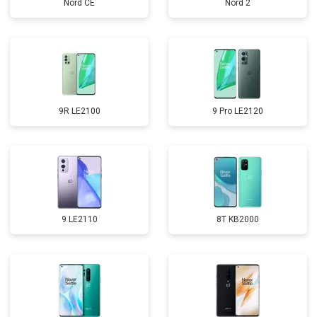
Nord CE
Nord 2
9R LE2100
9 Pro LE2120
9 LE2110
8T KB2000