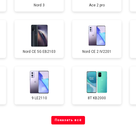
Nord 3
Ace 2 pro
от 40 мин
о
от 70 мин
о
Nord CE 5G EB2103
Nord CE 2 IV2201
от 60 мин
о
от 60 мин
о
9 LE2110
8T KB2000