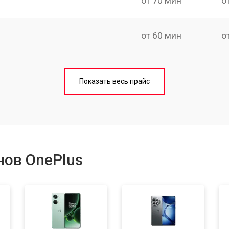
от 70 мин
о
от 60 мин
о
от 50 мин
о
Показать весь прайс
от 70 мин
о
от 100 мин
о
нов OnePlus
от 40 мин
о
от 80 мин
о