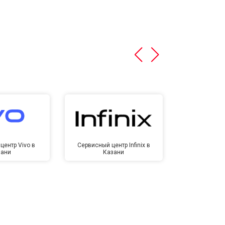
центр Vivo в
Сервисный центр Infinix в
Сервисный ц
зани
Казани
Ка