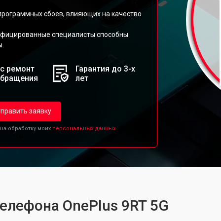
 программных сбоев, влияющих на качество
ифицированные специалисты способны
ы.
с ремонт
Гарантия до 3-х
обращения
лет
править заявку
 на обработку моих
персональных данных.
телефона OnePlus 9RT 5G