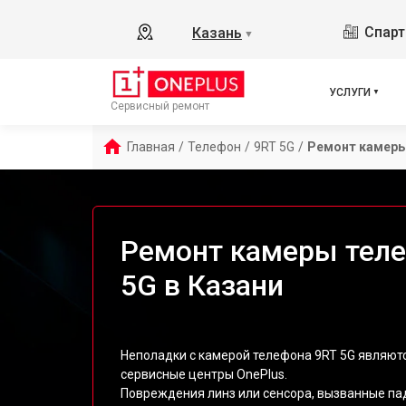
Спарт
Казань
▼
УСЛУГИ
Сервисный ремонт
Главная
/
Телефон
/
9RT 5G
/
Ремонт камер
Ремонт камеры теле
5G в Казани
Неполадки с камерой телефона 9RT 5G являют
сервисные центры OnePlus.
Повреждения линз или сенсора, вызванные па