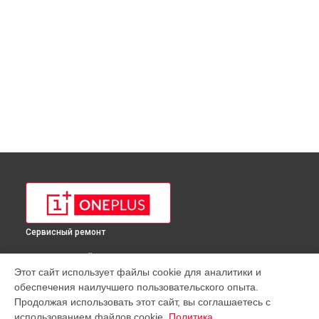
Сервисный ремонт
ВЫБЕРИ СВОЙ ГОРОД
Этот сайт использует файлы cookie для аналитики и
Ремонт телефона 8T OnePlus в
Краснодаре
обеспечения наилучшего пользовательского опыта.
Ремонт телефона 8T OnePlus в
Ростове-на-Дону
Продолжая использовать этот сайт, вы соглашаетесь с
Ремонт телефона 8T OnePlus в
Нижнем Новгороде
использованием файлов cookie.
Политика