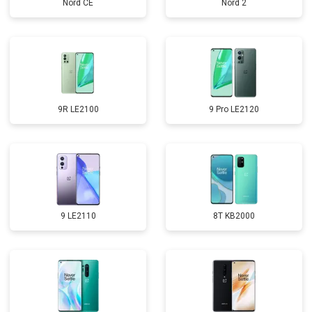
Nord CE
Nord 2
9R LE2100
9 Pro LE2120
9 LE2110
8T KB2000