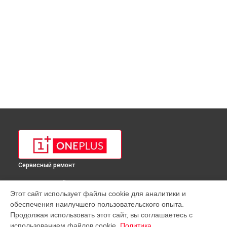
Сервисный ремонт
ВЫБЕРИ СВОЙ ГОРОД
Этот сайт использует файлы cookie для аналитики и
Ремонт телефона 8 IN2013 OnePlus в
Краснодаре
обеспечения наилучшего пользовательского опыта.
Ремонт телефона 8 IN2013 OnePlus в
Ростове-на-Дону
Продолжая использовать этот сайт, вы соглашаетесь с
Ремонт телефона 8 IN2013 OnePlus в
Нижнем Новгороде
использованием файлов cookie.
Политика