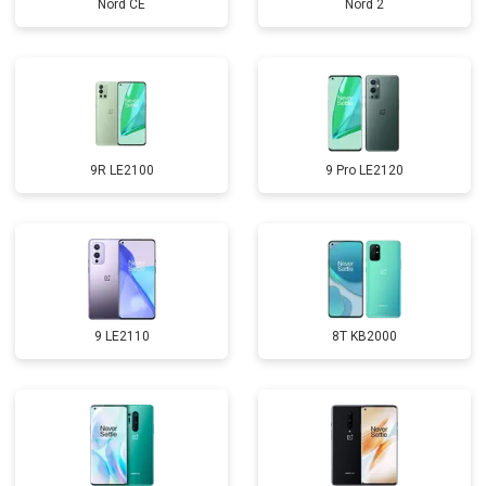
Nord CE
Nord 2
9R LE2100
9 Pro LE2120
9 LE2110
8T KB2000