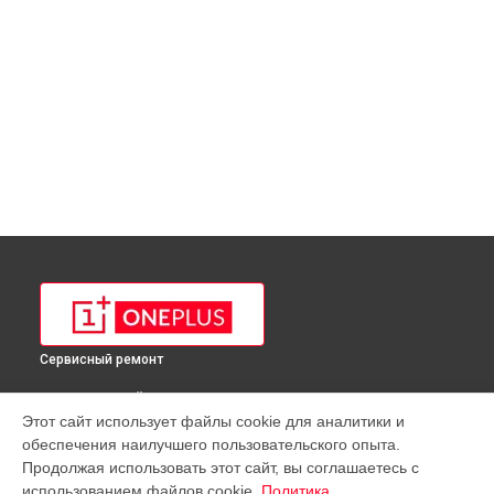
Сервисный ремонт
ВЫБЕРИ СВОЙ ГОРОД
Этот сайт использует файлы cookie для аналитики и
Ремонт телефона 7 Pro OnePlus в
Краснодаре
обеспечения наилучшего пользовательского опыта.
Ремонт телефона 7 Pro OnePlus в
Ростове-на-Дону
Продолжая использовать этот сайт, вы соглашаетесь с
Ремонт телефона 7 Pro OnePlus в
Нижнем Новгороде
использованием файлов cookie.
Политика