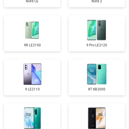
Nord CE
Nord 2
9R LE2100
9 Pro LE2120
9 LE2110
8T KB2000