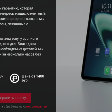
 гарантию, которая
нтересы наших клиентов. В
ожет варьироваться, но мы
осы, связанные с
лагаем услугу срочного
дного дня. Благодаря
 необходимых деталей, мы
 за несколько часов без
3-
Цена от 1400
руб
править заявку
 на обработку моих
персональных