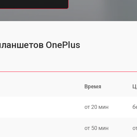
планшетов OnePlus
Время
Ц
от 20 мин
б
от 50 мин
о