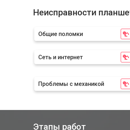
Замена динамика
Неисправности планше
Замена задней крышки
Общие поломки
Замена дисплея (экрана)
Сеть и интернет
Замена аккумулятора
Замена Wi-Fi планшета OnePlus
Проблемы с механикой
Замена материнской платы
Замена кнопок планшета OnePlus
Этапы работ