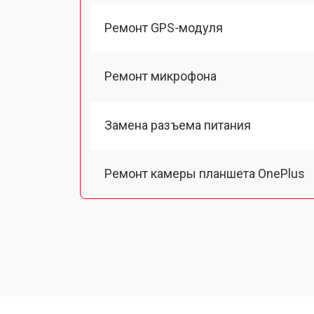
Ремонт GPS-модуля
Ремонт микрофона
Замена разъема питания
Ремонт камеры планшета OnePlus
Чистка от пыли планшета OnePlus
Замена стекла планшета OnePlus