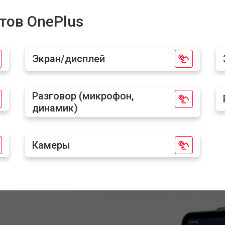
от 80 мин
о
тов OnePlus
от 50 мин
о
Экран/дисплей
от 90 мин
о
Разговор (микрофон,
динамик)
от 50 мин
о
от 60 мин
о
Камеры
от 60 мин
о
от 70 мин
о